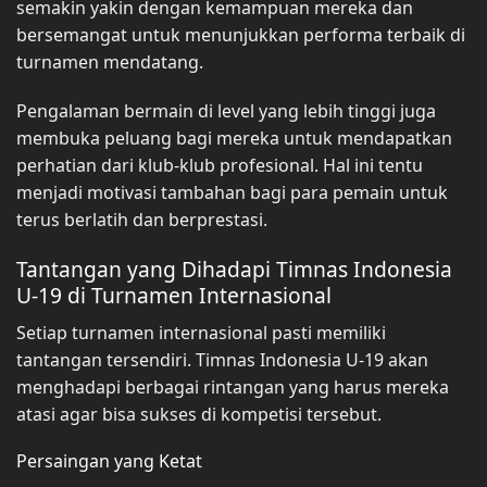
semakin yakin dengan kemampuan mereka dan
bersemangat untuk menunjukkan performa terbaik di
turnamen mendatang.
Pengalaman bermain di level yang lebih tinggi juga
membuka peluang bagi mereka untuk mendapatkan
perhatian dari klub-klub profesional. Hal ini tentu
menjadi motivasi tambahan bagi para pemain untuk
terus berlatih dan berprestasi.
Tantangan yang Dihadapi Timnas Indonesia
U-19 di Turnamen Internasional
Setiap turnamen internasional pasti memiliki
tantangan tersendiri. Timnas Indonesia U-19 akan
menghadapi berbagai rintangan yang harus mereka
atasi agar bisa sukses di kompetisi tersebut.
Persaingan yang Ketat