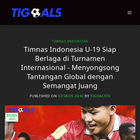
Skip
to
content
TIMNAS INDONESIA
Timnas Indonesia U-19 Siap
Berlaga di Turnamen
Internasional - Menyongsong
Tantangan Global dengan
Semangat Juang
PUBLISHED ON
02/28/25 20:42
BY
TIGOALSTV
01/03
2025