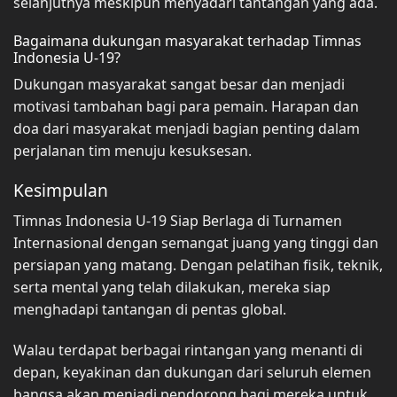
selanjutnya meskipun menyadari tantangan yang ada.
Bagaimana dukungan masyarakat terhadap Timnas
Indonesia U-19?
Dukungan masyarakat sangat besar dan menjadi
motivasi tambahan bagi para pemain. Harapan dan
doa dari masyarakat menjadi bagian penting dalam
perjalanan tim menuju kesuksesan.
Kesimpulan
Timnas Indonesia U-19 Siap Berlaga di Turnamen
Internasional dengan semangat juang yang tinggi dan
persiapan yang matang. Dengan pelatihan fisik, teknik,
serta mental yang telah dilakukan, mereka siap
menghadapi tantangan di pentas global.
Walau terdapat berbagai rintangan yang menanti di
depan, keyakinan dan dukungan dari seluruh elemen
bangsa akan menjadi pendorong bagi mereka untuk