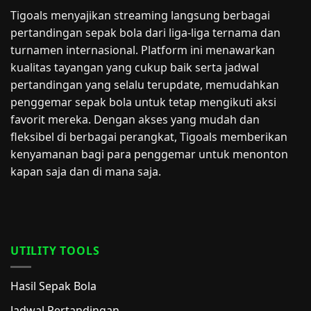
Tigoals menyajikan streaming langsung berbagai
pertandingan sepak bola dari liga-liga ternama dan
turnamen internasional. Platform ini menawarkan
kualitas tayangan yang cukup baik serta jadwal
pertandingan yang selalu terupdate, memudahkan
penggemar sepak bola untuk tetap mengikuti aksi
favorit mereka. Dengan akses yang mudah dan
fleksibel di berbagai perangkat, Tigoals memberikan
kenyamanan bagi para penggemar untuk menonton
kapan saja dan di mana saja.
UTILITY TOOLS
Hasil Sepak Bola
Jadwal Pertandingan