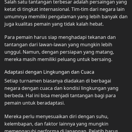
Salah satu tantangan terbesar adalah persaingan yang
ketat di tingkat internasional. Tim-tim dari negara lain
umumnya memiliki pengalaman yang lebih banyak dan
juga kualitas pemain yang tidak kalah hebat.
Para pemain harus siap menghadapi tekanan dan
tantangan dari lawan-lawan yang mungkin lebih
unggul. Namun, dengan persiapan yang matang,
mereka masih memiliki peluang untuk bersaing.
Adaptasi dengan Lingkungan dan Cuaca
Setiap turnamen biasanya diadakan di berbagai
negara dengan cuaca dan kondisi lingkungan yang
berbeda. Hal ini bisa menjadi tantangan bagi para
pemain untuk beradaptasi.
Mereka perlu menyesuaikan diri dengan suhu,
kelembapan, dan faktor lainnya yang mungkin
memengaruhi performa di lapangan. Pelatih harus