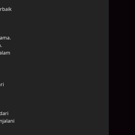
rbaik
tama.
.
dalam
ri
dari
jalani