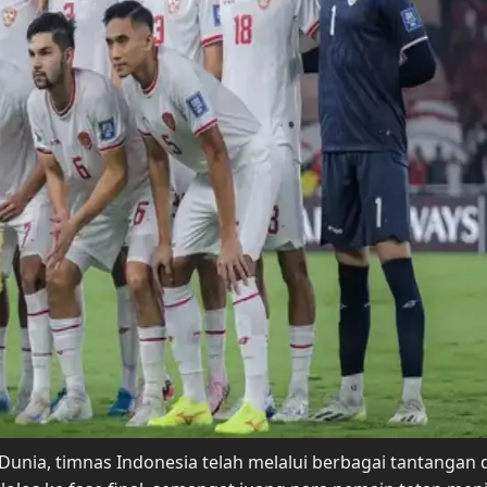
a Dunia, timnas Indonesia telah melalui berbagai tantangan