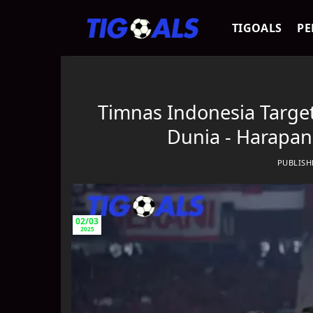
Skip
to
TIGOALS
PE
content
Timnas Indonesia Target
Dunia - Harapa
PUBLIS
02/03
2025