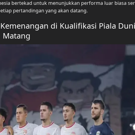
ndonesia bertekad untuk menunjukkan performa luar biasa ser
tiap pertandingan yang akan datang.
Kemenangan di Kualifikasi Piala Duni
g Matang