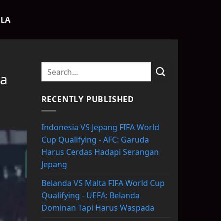
OLA
la
RECENTLY PUBLISHED
Indonesia VS Jepang FIFA World
Cup Qualifying - AFC: Garuda
Harus Cerdas Hadapi Serangan
Jepang
Belanda VS Malta FIFA World Cup
Qualifying - UEFA: Belanda
Dominan Tapi Harus Waspada