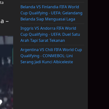
ta
Belanda VS Finlandia FIFA World
Cup Qualifying - UEFA: Gelandang
Belanda Siap Menguasai Laga
a –
Inggris VS Andorra FIFA World
Cup Qualifying - UEFA: Duel Satu
Arah Tapi Sarat Tekanan
Argentina VS Chili FIFA World Cup
Qualifying - CONMEBOL: Lini
Serang Jadi Kunci Albiceleste