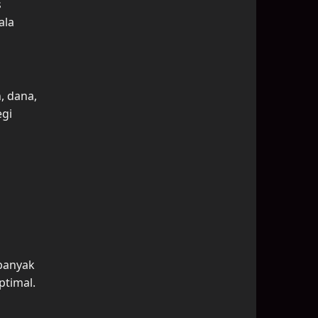
s
ala
, dana,
egi
banyak
ptimal.