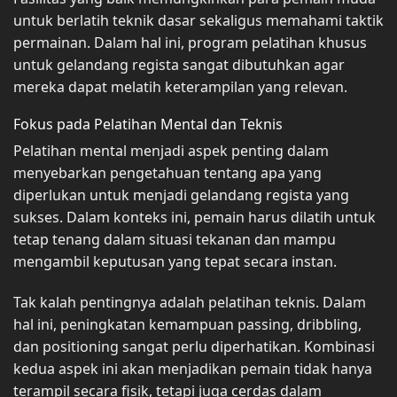
untuk berlatih teknik dasar sekaligus memahami taktik
permainan. Dalam hal ini, program pelatihan khusus
untuk gelandang regista sangat dibutuhkan agar
mereka dapat melatih keterampilan yang relevan.
Fokus pada Pelatihan Mental dan Teknis
Pelatihan mental menjadi aspek penting dalam
menyebarkan pengetahuan tentang apa yang
diperlukan untuk menjadi gelandang regista yang
sukses. Dalam konteks ini, pemain harus dilatih untuk
tetap tenang dalam situasi tekanan dan mampu
mengambil keputusan yang tepat secara instan.
Tak kalah pentingnya adalah pelatihan teknis. Dalam
hal ini, peningkatan kemampuan passing, dribbling,
dan positioning sangat perlu diperhatikan. Kombinasi
kedua aspek ini akan menjadikan pemain tidak hanya
terampil secara fisik, tetapi juga cerdas dalam