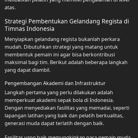
atas.
Strategi Pembentukan Gelandang Regista di
Timnas Indonesia
Menyiapkan gelandang regista bukanlah perkara
mudah. Dibutuhkan strategi yang matang untuk
membentuk pemain ini agar bisa berkontribusi
maksimal bagi tim. Berikut adalah beberapa langkah
yang dapat diambil.
Pengembangan Akademi dan Infrastruktur
Langkah pertama yang perlu dilakukan adalah
memperkuat akademi sepak bola di Indonesia.
Dengan menyediakan fasilitas yang memadai, seperti
lapangan latihan yang baik dan pelatih berkualitas,
generasi muda dapat terlatih dengan baik.
Fasilitas yang baik memungkinkan para pemain muda