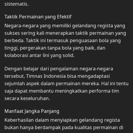
sistematis.
Taktik Permainan yang Efektif
Negara-negara yang memiliki gelandang regista yang
sukses sering kali menerapkan taktik permainan yang
berbeda. Taktik ini termasuk penguasaan bola yang
tinggi, pergerakan tanpa bola yang baik, dan
kolaborasi antar lini yang solid.
Dengan belajar dari pengalaman negara-negara
tersebut, Timnas Indonesia bisa mengadaptasi
sejumlah aspek dalam permainan mereka. Hal ini tentu
saja dapat membantu meningkatkan performa tim
secara keseluruhan.
Manfaat Jangka Panjang
Keberhasilan dalam menyiapkan gelandang regista
bukan hanya berdampak pada kualitas permainan di