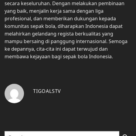
secara keseluruhan. Dengan melakukan pembinaan
yang baik, menjalin kerja sama dengan liga
profesional, dan memberikan dukungan kepada
komunitas sepak bola, diharapkan Indonesia dapat
melahirkan gelandang regista berkualitas yang
mampu bersaing di panggung internasional. Semoga
ke depannya, cita-cita ini dapat terwujud dan
membawa kejayaan bagi sepak bola Indonesia.
TIGOALSTV