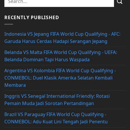
RECENTLY PUBLISHED
Indonesia VS Jepang FIFA World Cup Qualifying - AFC:
Garuda Harus Cerdas Hadapi Serangan Jepang
Belanda VS Malta FIFA World Cup Qualifying - UEFA:
Belanda Dominan Tapi Harus Waspada
Argentina VS Kolombia FIFA World Cup Qualifying -
CONMEBOL: Duel Klasik Amerika Selatan Kembali
Membara
Inggris VS Senegal International Friendly: Rotasi
Pemain Muda Jadi Sorotan Pertandingan
Brazil VS Paraguay FIFA World Cup Qualifying -
CONMEBOL: Adu Kuat Lini Tengah Jadi Penentu