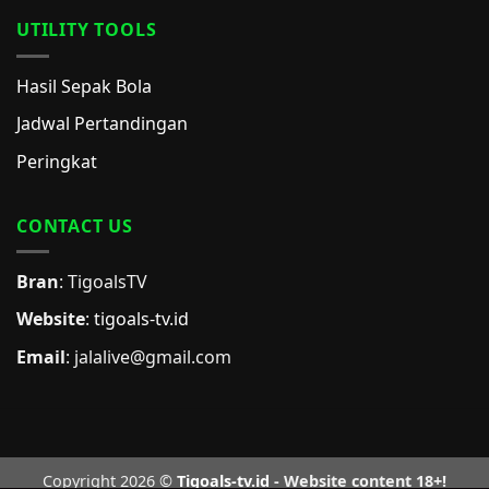
UTILITY TOOLS
Hasil Sepak Bola
Jadwal Pertandingan
Peringkat
CONTACT US
Bran
: TigoalsTV
Website
:
tigoals-tv.id
Email
:
jalalive@gmail.com
Copyright 2026 ©
Tigoals-tv.id
- Website content 18+!