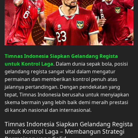
Timnas Indonesia Siapkan Gelandang Regista
untuk Kontrol Laga
. Dalam dunia sepak bola, posisi
gelandang regista sangat vital dalam mengatur
permainan dan memberikan kontrol penuh atas
jalannya pertandingan. Dengan pendekatan yang
tepat, Timnas Indonesia berusaha untuk menyiapkan
skema bermain yang lebih baik demi meraih prestasi
di kancah nasional dan internasional.
Timnas Indonesia Siapkan Gelandang Regista
untuk Kontrol Laga – Membangun Strategi