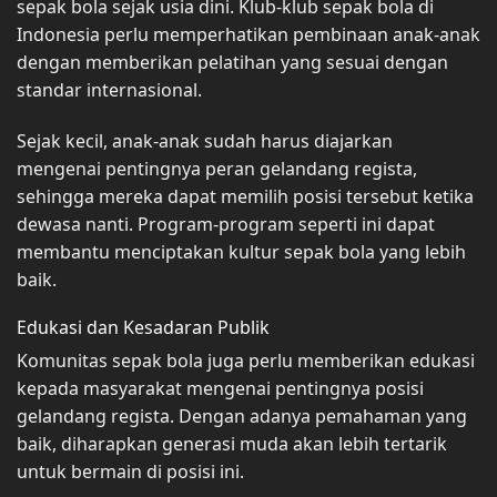
sepak bola sejak usia dini. Klub-klub sepak bola di
Indonesia perlu memperhatikan pembinaan anak-anak
dengan memberikan pelatihan yang sesuai dengan
standar internasional.
Sejak kecil, anak-anak sudah harus diajarkan
mengenai pentingnya peran gelandang regista,
sehingga mereka dapat memilih posisi tersebut ketika
dewasa nanti. Program-program seperti ini dapat
membantu menciptakan kultur sepak bola yang lebih
baik.
Edukasi dan Kesadaran Publik
Komunitas sepak bola juga perlu memberikan edukasi
kepada masyarakat mengenai pentingnya posisi
gelandang regista. Dengan adanya pemahaman yang
baik, diharapkan generasi muda akan lebih tertarik
untuk bermain di posisi ini.