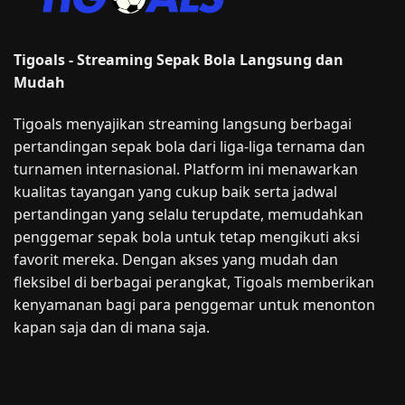
Tigoals - Streaming Sepak Bola Langsung dan
Mudah
Tigoals menyajikan streaming langsung berbagai
pertandingan sepak bola dari liga-liga ternama dan
turnamen internasional. Platform ini menawarkan
kualitas tayangan yang cukup baik serta jadwal
pertandingan yang selalu terupdate, memudahkan
penggemar sepak bola untuk tetap mengikuti aksi
favorit mereka. Dengan akses yang mudah dan
fleksibel di berbagai perangkat, Tigoals memberikan
kenyamanan bagi para penggemar untuk menonton
kapan saja dan di mana saja.