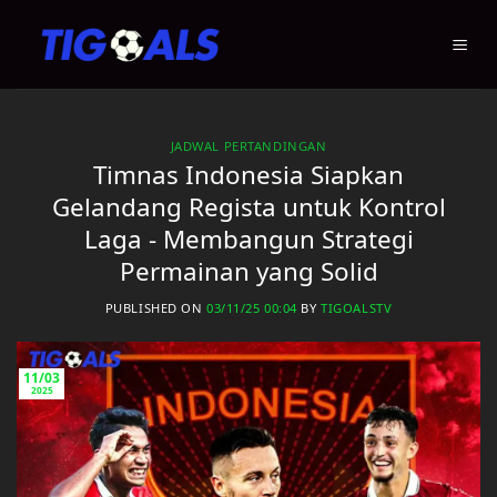
Skip
to
content
JADWAL PERTANDINGAN
Timnas Indonesia Siapkan
Gelandang Regista untuk Kontrol
Laga - Membangun Strategi
Permainan yang Solid
PUBLISHED ON
03/11/25 00:04
BY
TIGOALSTV
11/03
2025