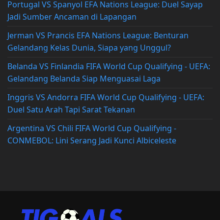
Portugal VS Spanyol EFA Nations League: Duel Sayap
Jadi Sumber Ancaman di Lapangan
Jerman VS Prancis EFA Nations League: Benturan
Gelandang Kelas Dunia, Siapa yang Unggul?
Belanda VS Finlandia FIFA World Cup Qualifying - UEFA:
Gelandang Belanda Siap Menguasai Laga
Inggris VS Andorra FIFA World Cup Qualifying - UEFA:
Duel Satu Arah Tapi Sarat Tekanan
Argentina VS Chili FIFA World Cup Qualifying -
CONMEBOL: Lini Serang Jadi Kunci Albiceleste