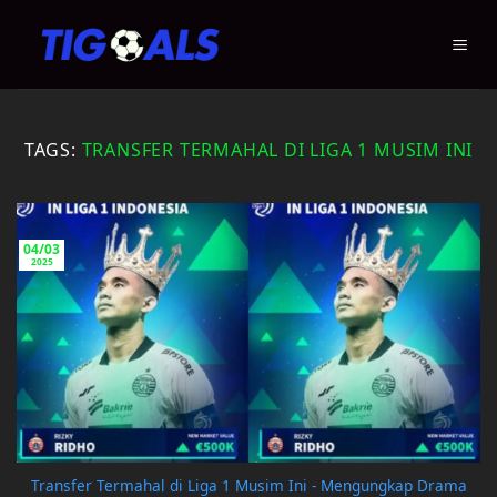
Skip
to
content
TAGS:
TRANSFER TERMAHAL DI LIGA 1 MUSIM INI
04/03
2025
Transfer Termahal di Liga 1 Musim Ini - Mengungkap Drama