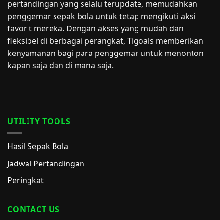
pertandingan yang selalu terupdate, memudahkan
penggemar sepak bola untuk tetap mengikuti aksi
favorit mereka. Dengan akses yang mudah dan
fleksibel di berbagai perangkat, Tigoals memberikan
kenyamanan bagi para penggemar untuk menonton
kapan saja dan di mana saja.
UTILITY TOOLS
Hasil Sepak Bola
Jadwal Pertandingan
Peringkat
CONTACT US