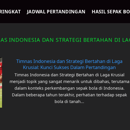
RINGKAT
JADWAL PERTANDINGAN
HASIL SEPAK B
AS INDONESIA DAN STRATEGI BERTAHAN DI LA
Timnas Indonesia dan Strategi Bertahan di Laga
Krusial: Kunci Sukses Dalam Pertandingan
Timnas Indonesia dan Strategi Bertahan di Laga Krusial
menjadi topik yang sangat menarik untuk dibahas, terutama
dalam konteks perkembangan sepak bola di Indonesia.
Dalam beberapa tahun terakhir, perhatian terhadap sepak
bola di tanah...