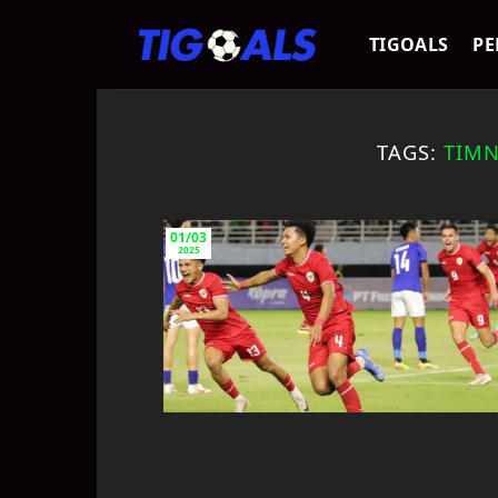
Skip
to
TIGOALS
PE
content
TAGS:
TIMN
01/03
2025