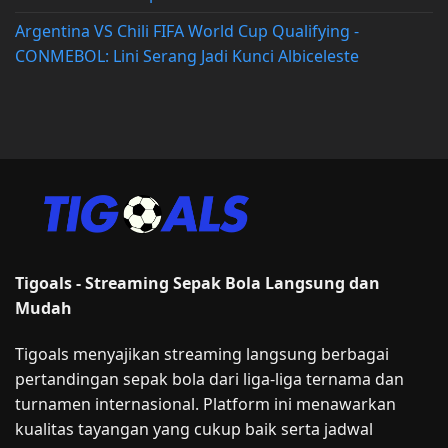
Argentina VS Chili FIFA World Cup Qualifying -
CONMEBOL: Lini Serang Jadi Kunci Albiceleste
Tigoals - Streaming Sepak Bola Langsung dan
Mudah
Tigoals menyajikan streaming langsung berbagai
pertandingan sepak bola dari liga-liga ternama dan
turnamen internasional. Platform ini menawarkan
kualitas tayangan yang cukup baik serta jadwal