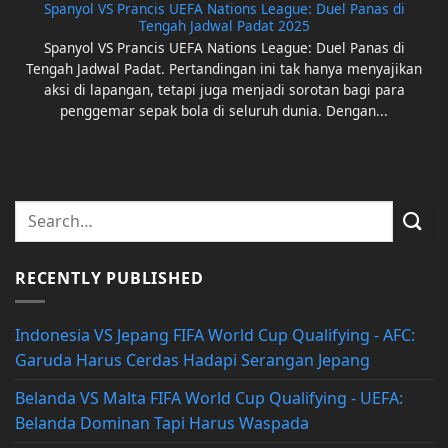
Spanyol VS Prancis UEFA Nations League: Duel Panas di
Tengah Jadwal Padat 2025
Spanyol VS Prancis UEFA Nations League: Duel Panas di
Tengah Jadwal Padat. Pertandingan ini tak hanya menyajikan
aksi di lapangan, tetapi juga menjadi sorotan bagi para
penggemar sepak bola di seluruh dunia. Dengan...
RECENTLY PUBLISHED
Indonesia VS Jepang FIFA World Cup Qualifying - AFC:
Garuda Harus Cerdas Hadapi Serangan Jepang
Belanda VS Malta FIFA World Cup Qualifying - UEFA:
Belanda Dominan Tapi Harus Waspada