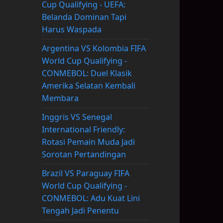
Cup Qualifying - UEFA:
Belanda Dominan Tapi
Harus Waspada
Argentina VS Kolombia FIFA
World Cup Qualifying -
CONMEBOL: Duel Klasik
Amerika Selatan Kembali
Membara
Inggris VS Senegal
International Friendly:
Rotasi Pemain Muda Jadi
Sorotan Pertandingan
Brazil VS Paraguay FIFA
World Cup Qualifying -
CONMEBOL: Adu Kuat Lini
Tengah Jadi Penentu