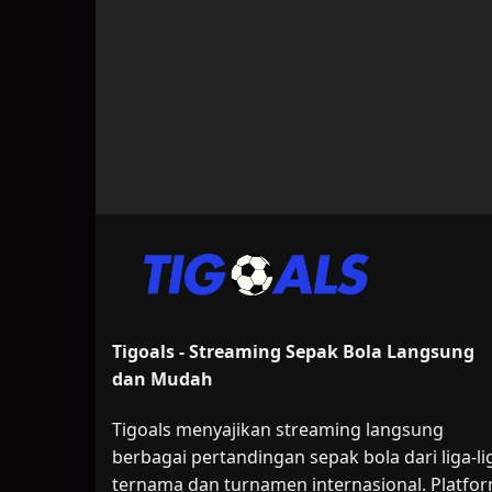
Tigoals - Streaming Sepak Bola Langsung
dan Mudah
Tigoals menyajikan streaming langsung
berbagai pertandingan sepak bola dari liga-li
ternama dan turnamen internasional. Platfo