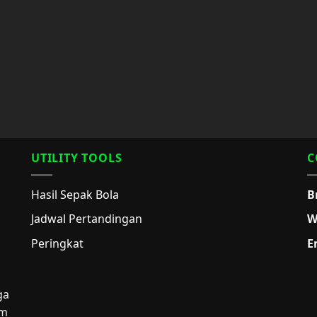
UTILITY TOOLS
C
Hasil Sepak Bola
B
Jadwal Pertandingan
W
Peringkat
E
ga
rm