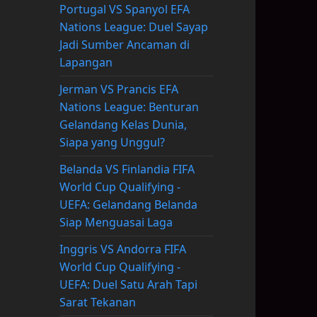
Portugal VS Spanyol EFA
Nations League: Duel Sayap
Jadi Sumber Ancaman di
Lapangan
Jerman VS Prancis EFA
Nations League: Benturan
Gelandang Kelas Dunia,
Siapa yang Unggul?
Belanda VS Finlandia FIFA
World Cup Qualifying -
UEFA: Gelandang Belanda
Siap Menguasai Laga
Inggris VS Andorra FIFA
World Cup Qualifying -
UEFA: Duel Satu Arah Tapi
Sarat Tekanan