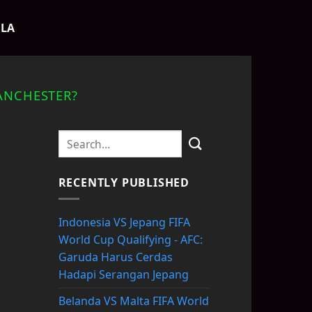
OLA
ANCHESTER?
RECENTLY PUBLISHED
Indonesia VS Jepang FIFA
World Cup Qualifying - AFC:
Garuda Harus Cerdas
Hadapi Serangan Jepang
Belanda VS Malta FIFA World