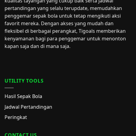
kualitas tayangan yang cukup baik serta jadwal
pertandingan yang selalu terupdate, memudahkan
penggemar sepak bola untuk tetap mengikuti aksi
favorit mereka. Dengan akses yang mudah dan
fleksibel di berbagai perangkat, Tigoals memberikan
kenyamanan bagi para penggemar untuk menonton
kapan saja dan di mana saja.
UTILITY TOOLS
Hasil Sepak Bola
Jadwal Pertandingan
Peringkat
CONTACT US