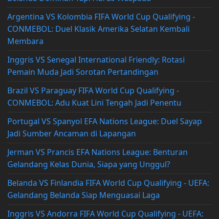
Argentina VS Kolombia FIFA World Cup Qualifying -
CONMEBOL: Duel Klasik Amerika Selatan Kembali
Membara
Inggris VS Senegal International Friendly: Rotasi
Pemain Muda Jadi Sorotan Pertandingan
Brazil VS Paraguay FIFA World Cup Qualifying -
CONMEBOL: Adu Kuat Lini Tengah Jadi Penentu
Portugal VS Spanyol EFA Nations League: Duel Sayap
Jadi Sumber Ancaman di Lapangan
Jerman VS Prancis EFA Nations League: Benturan
Gelandang Kelas Dunia, Siapa yang Unggul?
Belanda VS Finlandia FIFA World Cup Qualifying - UEFA:
Gelandang Belanda Siap Menguasai Laga
Inggris VS Andorra FIFA World Cup Qualifying - UEFA: