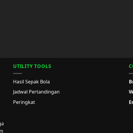
UTILITY TOOLS
C
Hasil Sepak Bola
B
Jadwal Pertandingan
W
Peringkat
E
ga
rm