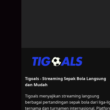
Tigoals - Streaming Sepak Bola Langsung
dan Mudah
Tigoals menyajikan streaming langsung
berbagai pertandingan sepak bola dari liga-li
ternama dan turnamen internasional. Platfo