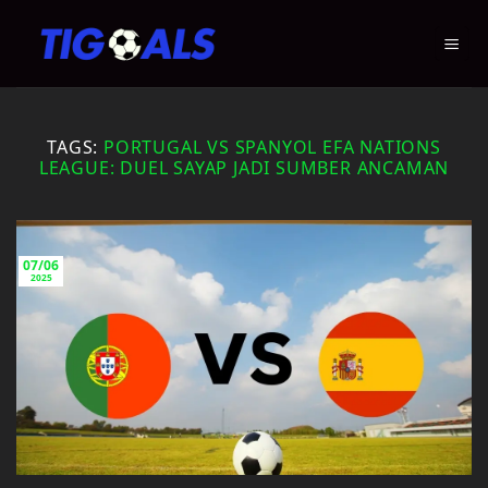
Skip
to
content
TAGS:
PORTUGAL VS SPANYOL EFA NATIONS
LEAGUE: DUEL SAYAP JADI SUMBER ANCAMAN
07/06
2025