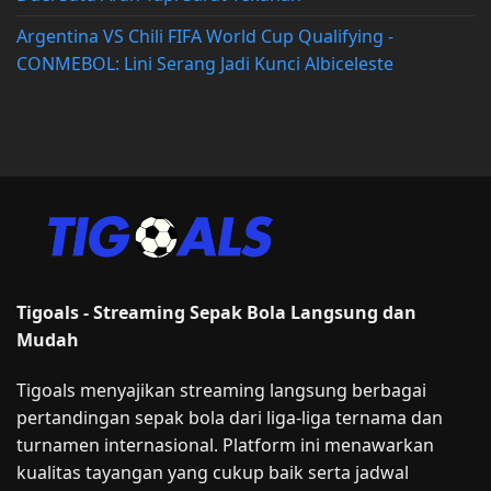
Argentina VS Chili FIFA World Cup Qualifying -
CONMEBOL: Lini Serang Jadi Kunci Albiceleste
Tigoals - Streaming Sepak Bola Langsung dan
Mudah
Tigoals menyajikan streaming langsung berbagai
pertandingan sepak bola dari liga-liga ternama dan
turnamen internasional. Platform ini menawarkan
kualitas tayangan yang cukup baik serta jadwal