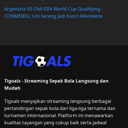
Argentina VS Chili FIFA World Cup Qualifying -
CONMEBOL: Lini Serang Jadi Kunci Albiceleste
Tigoals - Streaming Sepak Bola Langsung dan
Mudah
Tigoals menyajikan streaming langsung berbagai
pertandingan sepak bola dari liga-liga ternama dan
turnamen internasional. Platform ini menawarkan
kualitas tayangan yang cukup baik serta jadwal