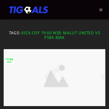
Skip
to
content
TAGS:
KICK-OFF 19:00 WIB: MALUT UNITED VS
PSBS BIAK
17/04
2025