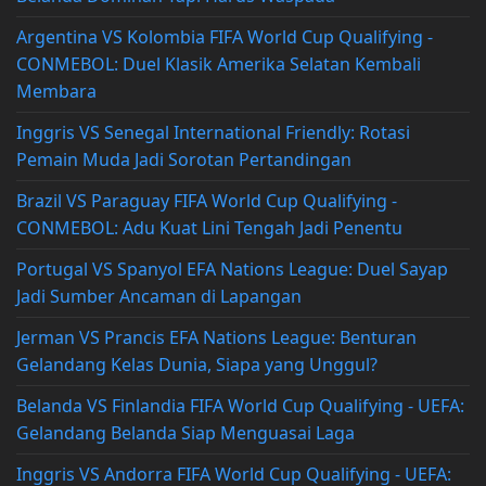
Argentina VS Kolombia FIFA World Cup Qualifying -
CONMEBOL: Duel Klasik Amerika Selatan Kembali
Membara
Inggris VS Senegal International Friendly: Rotasi
Pemain Muda Jadi Sorotan Pertandingan
Brazil VS Paraguay FIFA World Cup Qualifying -
CONMEBOL: Adu Kuat Lini Tengah Jadi Penentu
Portugal VS Spanyol EFA Nations League: Duel Sayap
Jadi Sumber Ancaman di Lapangan
Jerman VS Prancis EFA Nations League: Benturan
Gelandang Kelas Dunia, Siapa yang Unggul?
Belanda VS Finlandia FIFA World Cup Qualifying - UEFA:
Gelandang Belanda Siap Menguasai Laga
Inggris VS Andorra FIFA World Cup Qualifying - UEFA: