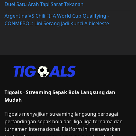
Duel Satu Arah Tapi Sarat Tekanan
Argentina VS Chili FIFA World Cup Qualifying -
CONMEBOL: Lini Serang Jadi Kunci Albiceleste
Tigoals - Streaming Sepak Bola Langsung dan
Mudah
Tigoals menyajikan streaming langsung berbagai
pertandingan sepak bola dari liga-liga ternama dan
turnamen internasional. Platform ini menawarkan