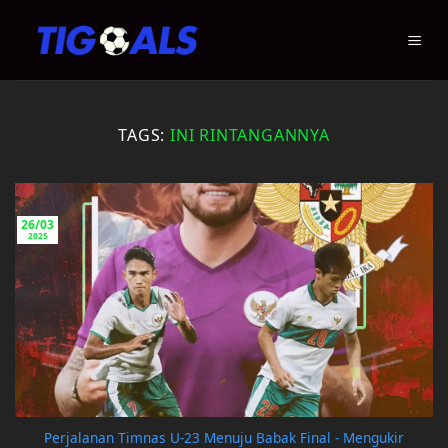
Skip
to
content
TAGS:
INI RINTANGANNYA
26/03
2025
Perjalanan Timnas U-23 Menuju Babak Final - Mengukir