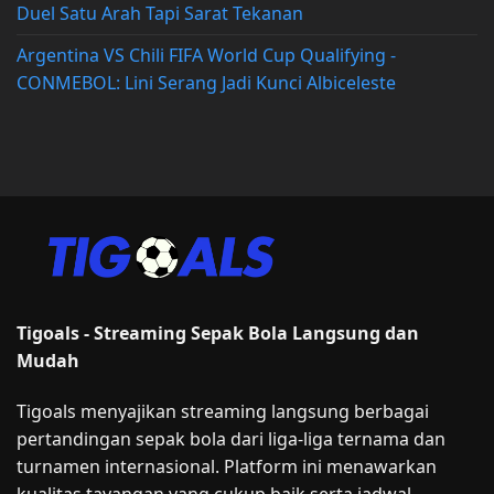
Duel Satu Arah Tapi Sarat Tekanan
Argentina VS Chili FIFA World Cup Qualifying -
CONMEBOL: Lini Serang Jadi Kunci Albiceleste
Tigoals - Streaming Sepak Bola Langsung dan
Mudah
Tigoals menyajikan streaming langsung berbagai
pertandingan sepak bola dari liga-liga ternama dan
turnamen internasional. Platform ini menawarkan
kualitas tayangan yang cukup baik serta jadwal