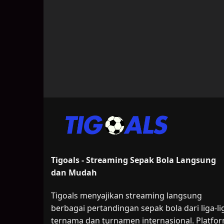
Tigoals - Streaming Sepak Bola Langsung
dan Mudah
Tigoals menyajikan streaming langsung
berbagai pertandingan sepak bola dari liga-li
ternama dan turnamen internasional. Platfo