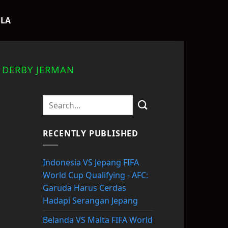
OLA
 DERBY JERMAN
RECENTLY PUBLISHED
Indonesia VS Jepang FIFA
World Cup Qualifying - AFC:
Garuda Harus Cerdas
Hadapi Serangan Jepang
Belanda VS Malta FIFA World