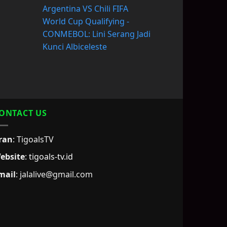
Argentina VS Chili FIFA
World Cup Qualifying -
CONMEBOL: Lini Serang Jadi
Kunci Albiceleste
ONTACT US
ran
: TigoalsTV
ebsite
:
tigoals-tv.id
mail
:
jalalive@gmail.com