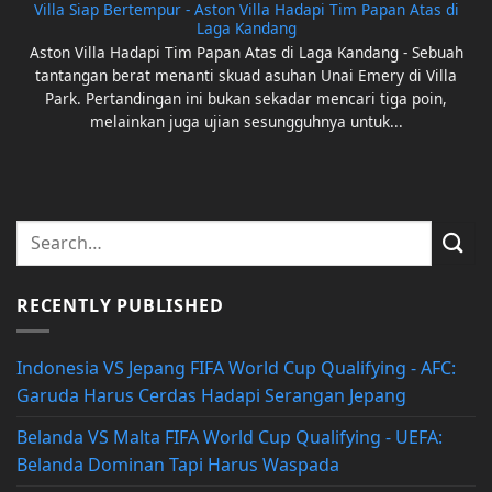
Villa Siap Bertempur - Aston Villa Hadapi Tim Papan Atas di
Laga Kandang
Aston Villa Hadapi Tim Papan Atas di Laga Kandang - Sebuah
tantangan berat menanti skuad asuhan Unai Emery di Villa
Park. Pertandingan ini bukan sekadar mencari tiga poin,
melainkan juga ujian sesungguhnya untuk...
RECENTLY PUBLISHED
Indonesia VS Jepang FIFA World Cup Qualifying - AFC:
Garuda Harus Cerdas Hadapi Serangan Jepang
Belanda VS Malta FIFA World Cup Qualifying - UEFA:
Belanda Dominan Tapi Harus Waspada