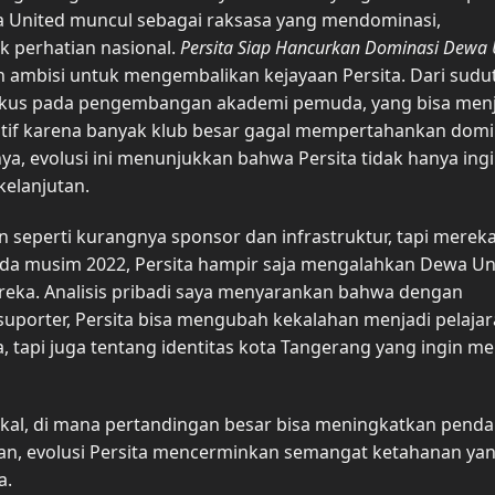
a United muncul sebagai raksasa yang mendominasi,
 perhatian nasional.
Persita Siap Hancurkan Dominasi Dewa 
 ambisi untuk mengembalikan kejayaan Persita. Dari sudu
ih fokus pada pengembangan akademi pemuda, yang bisa men
eatif karena banyak klub besar gagal mempertahankan domi
nya, evolusi ini menunjukkan bahwa Persita tidak hanya ing
elanjutan.
 seperti kurangnya sponsor dan infrastruktur, tapi mereka
 pada musim 2022, Persita hampir saja mengalahkan Dewa Un
ereka. Analisis pribadi saya menyarankan bahwa dengan
suporter, Persita bisa mengubah kekalahan menjadi pelaja
, tapi juga tentang identitas kota Tangerang yang ingin me
kal, di mana pertandingan besar bisa meningkatkan pend
uhan, evolusi Persita mencerminkan semangat ketahanan ya
a.