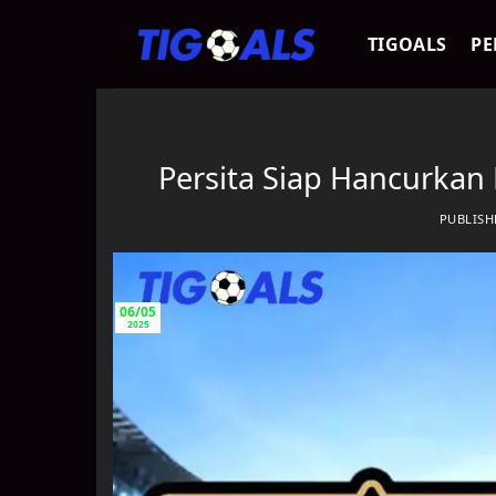
Skip
to
TIGOALS
PE
content
Persita Siap Hancurkan
PUBLIS
06/05
2025