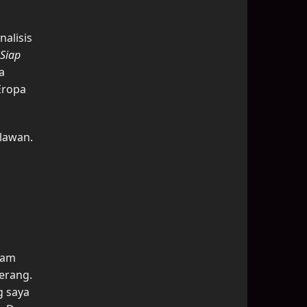
nalisis
 Siap
a
 Eropa
 lawan.
lam
erang.
g saya