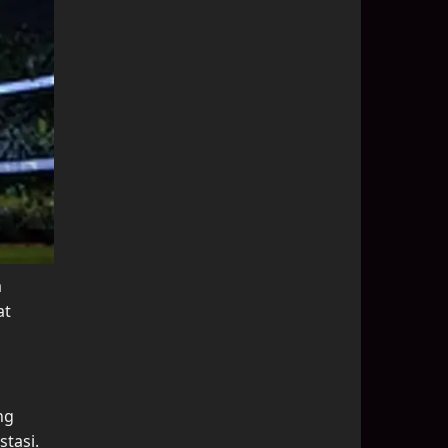
a
at
ng
tasi.