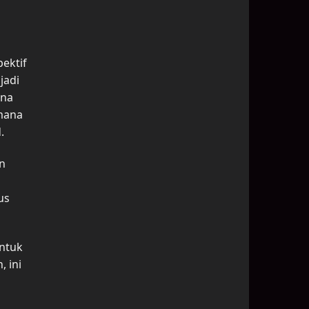
ektif
jadi
ena
 mana
.
n
us
untuk
 ini