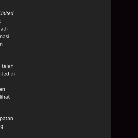
United
t
jadi
nasi
in
 telah
ited di
ran
lihat
apatan
ng