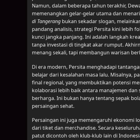
Namun, dalam beberapa tahun terakhir, Dew
memenangkan gelar-gelar utama dan menarik
di Tangerang
bukan sekadar slogan, melainkan
pandang analisis, strategi Persita kini leb
kunci jangka panjang. Ini adalah langkah kr
tanpa investasi di tingkat akar rumput. Akhir
menang sekali, tapi membangun warisan berk
Di era modern, Persita menghadapi tantangan
belajar dari kesalahan masa lalu. Misalnya,
final regional, yang membuktikan potensi m
kolaborasi lebih baik antara manajemen dan 
berharga. Ini bukan hanya tentang sepak bola
persaingan sehat.
Persaingan ini juga memengaruhi ekonomi lo
dari tiket dan merchandise. Secara keselur
patut dicontoh oleh klub-klub lain di Indonesi