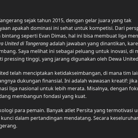
angerang sejak tahun 2015, dengan gelar juara yang tak
an apakah dominasi ini sehat untuk kompetisi. Dari persp
bintang seperti Evan Dimas, hal ini bisa membuat liga men
a United di Tangerang
adalah jawaban yang dinantikan, kar
mbang. Saya melihat ini sebagai peluang untuk inovasi, di
i pressing tinggi, yang jarang digunakan oleh Dewa United
ted telah menciptakan ketidakseimbangan, di mana tim lai
angnya dukungan finansial. Ini adalah wawasan kreatif: jika
rmasi liga nasional untuk lebih merata. Misalnya, dengan fok
sedang membangun fondasi yang kuat.
ologi para pemain. Banyak atlet Persita yang termotivasi 
r kunci dalam pertandingan mendatang. Secara keseluruhan,
gerang.