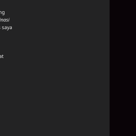
ng
inasi
 saya
at