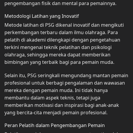
pengembangan fisik dan mental para pemainnya.
Metodologi Latihan yang Inovatif
Metode latihan di PSG dikenal inovatif dan mengikuti
perkembangan terbaru dalam ilmu olahraga. Para
pelatih di akademi dilengkapi dengan pengetahuan
terkini mengenai teknik pelatihan dan psikologi
olahraga, sehingga mereka dapat memberikan
bimbingan yang terbaik bagi para pemain muda.
Selain itu, PSG seringkali mengundang mantan pemain
profesional untuk berbagi pengalaman dan wawasan
mereka dengan pemain muda. Ini tidak hanya
membantu dalam aspek teknis, tetapi juga
memberikan motivasi dan inspirasi bagi anak-anak
yang bercita-cita menjadi pemain profesional.
Peran Pelatih dalam Pengembangan Pemain