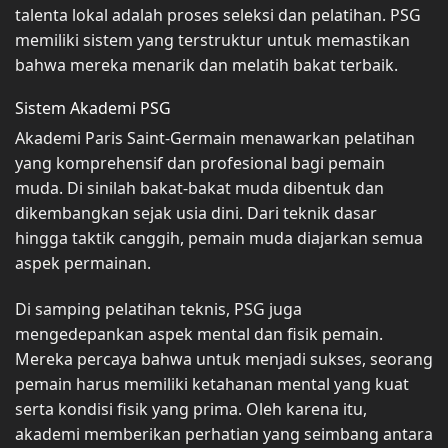
talenta lokal adalah proses seleksi dan pelatihan. PSG
memiliki sistem yang terstruktur untuk memastikan
bahwa mereka menarik dan melatih bakat terbaik.
Sistem Akademi PSG
Akademi Paris Saint-Germain menawarkan pelatihan
yang komprehensif dan profesional bagi pemain
muda. Di sinilah bakat-bakat muda dibentuk dan
dikembangkan sejak usia dini. Dari teknik dasar
hingga taktik canggih, pemain muda diajarkan semua
aspek permainan.
Di samping pelatihan teknis, PSG juga
mengedepankan aspek mental dan fisik pemain.
Mereka percaya bahwa untuk menjadi sukses, seorang
pemain harus memiliki ketahanan mental yang kuat
serta kondisi fisik yang prima. Oleh karena itu,
akademi memberikan perhatian yang seimbang antara