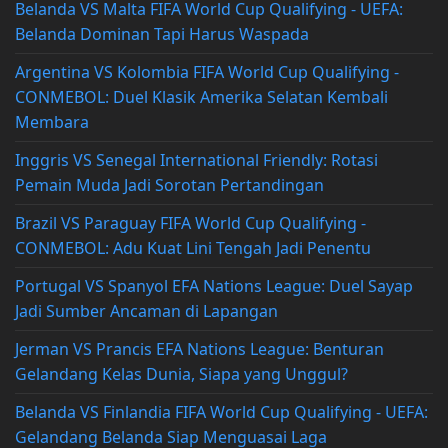
Belanda VS Malta FIFA World Cup Qualifying - UEFA:
Belanda Dominan Tapi Harus Waspada
Argentina VS Kolombia FIFA World Cup Qualifying -
CONMEBOL: Duel Klasik Amerika Selatan Kembali
Membara
Inggris VS Senegal International Friendly: Rotasi
Pemain Muda Jadi Sorotan Pertandingan
Brazil VS Paraguay FIFA World Cup Qualifying -
CONMEBOL: Adu Kuat Lini Tengah Jadi Penentu
Portugal VS Spanyol EFA Nations League: Duel Sayap
Jadi Sumber Ancaman di Lapangan
Jerman VS Prancis EFA Nations League: Benturan
Gelandang Kelas Dunia, Siapa yang Unggul?
Belanda VS Finlandia FIFA World Cup Qualifying - UEFA:
Gelandang Belanda Siap Menguasai Laga