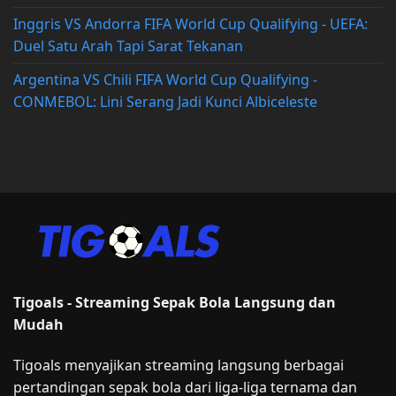
Inggris VS Andorra FIFA World Cup Qualifying - UEFA:
Duel Satu Arah Tapi Sarat Tekanan
Argentina VS Chili FIFA World Cup Qualifying -
CONMEBOL: Lini Serang Jadi Kunci Albiceleste
Tigoals - Streaming Sepak Bola Langsung dan
Mudah
Tigoals menyajikan streaming langsung berbagai
pertandingan sepak bola dari liga-liga ternama dan