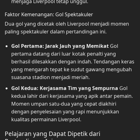
menjaga Liverpool tetap unggul.
Faktor Kemenangan: Gol Spektakuler
Dua gol yang dicetak oleh Liverpool menjadi momen
paling spektakuler dalam pertandingan ini.
Gol Pertama: Jarak Jauh yang Memikat
Gol
pertama datang dari luar kotak penalti yang
berhasil dilesakkan dengan indah. Tendangan keras
yang mengarah tepat ke sudut gawang mengubah
suasana stadion menjadi meriah.
Gol Kedua: Kerjasama Tim yang Sempurna
Gol
kedua lahir dari kerjasama yang apik antar pemain.
Momen umpan satu-dua yang cepat diakhiri
dengan penyelesaian yang rapi menunjukkan
kualitas permainan Liverpool.
Pelajaran yang Dapat Dipetik dari