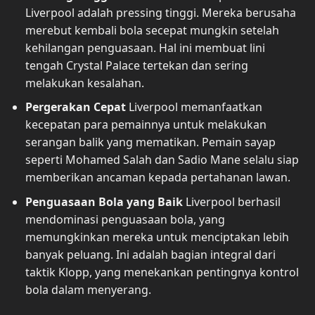
Liverpool adalah pressing tinggi. Mereka berusaha
merebut kembali bola secepat mungkin setelah
kehilangan penguasaan. Hal ini membuat lini
tengah Crystal Palace tertekan dan sering
melakukan kesalahan.
Pergerakan Cepat
Liverpool memanfaatkan
kecepatan para pemainnya untuk melakukan
serangan balik yang mematikan. Pemain sayap
seperti Mohamed Salah dan Sadio Mane selalu siap
memberikan ancaman kepada pertahanan lawan.
Penguasaan Bola yang Baik
Liverpool berhasil
mendominasi penguasaan bola, yang
memungkinkan mereka untuk menciptakan lebih
banyak peluang. Ini adalah bagian integral dari
taktik Klopp, yang menekankan pentingnya kontrol
bola dalam menyerang.