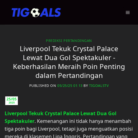
Skip
to
content
PREDIKSI PERTANDINGAN
Liverpool Tekuk Crystal Palace
Lewat Dua Gol Spektakuler -
Keberhasilan Meraih Poin Penting
dalam Pertandingan
PUBLISHED ON
05/25/25 01:13
BY
TIGOALSTV
25/05
2025
Liverpool Tekuk Crystal Palace Lewat Dua Gol
Spektakuler
. Kemenangan ini tidak hanya menambah
tiga poin bagi Liverpool, tetapi juga menguatkan posisi
mereka di klasemen Liga Inggris. Pertandingan yang