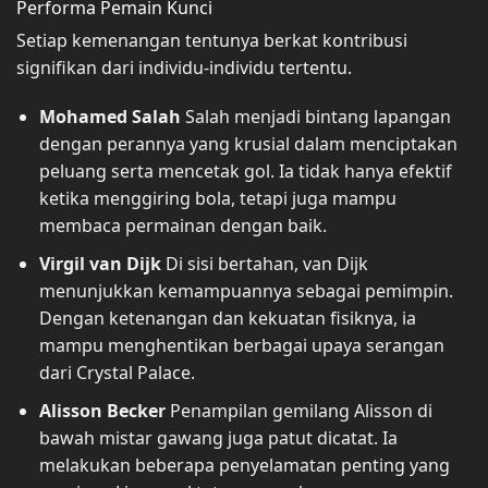
Performa Pemain Kunci
Setiap kemenangan tentunya berkat kontribusi
signifikan dari individu-individu tertentu.
Mohamed Salah
Salah menjadi bintang lapangan
dengan perannya yang krusial dalam menciptakan
peluang serta mencetak gol. Ia tidak hanya efektif
ketika menggiring bola, tetapi juga mampu
membaca permainan dengan baik.
Virgil van Dijk
Di sisi bertahan, van Dijk
menunjukkan kemampuannya sebagai pemimpin.
Dengan ketenangan dan kekuatan fisiknya, ia
mampu menghentikan berbagai upaya serangan
dari Crystal Palace.
Alisson Becker
Penampilan gemilang Alisson di
bawah mistar gawang juga patut dicatat. Ia
melakukan beberapa penyelamatan penting yang