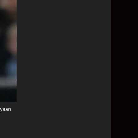
ayaan