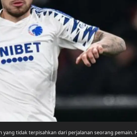
 yang tidak terpisahkan dari perjalanan seorang pemain. H