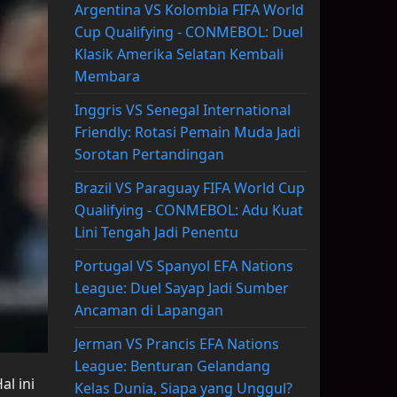
Argentina VS Kolombia FIFA World
Cup Qualifying - CONMEBOL: Duel
Klasik Amerika Selatan Kembali
Membara
Inggris VS Senegal International
Friendly: Rotasi Pemain Muda Jadi
Sorotan Pertandingan
Brazil VS Paraguay FIFA World Cup
Qualifying - CONMEBOL: Adu Kuat
Lini Tengah Jadi Penentu
Portugal VS Spanyol EFA Nations
League: Duel Sayap Jadi Sumber
Ancaman di Lapangan
Jerman VS Prancis EFA Nations
League: Benturan Gelandang
al ini
Kelas Dunia, Siapa yang Unggul?