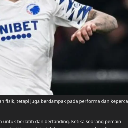
h fisik, tetapi juga berdampak pada performa dan keperc
untuk berlatih dan bertanding. Ketika seorang pemain