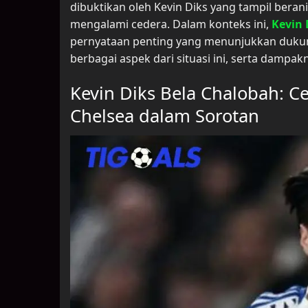
dibuktikan oleh Kevin Diks yang tampil beran
mengalami cedera. Dalam konteks ini,
Kevin 
pernyataan penting yang menunjukkan dukung
berbagai aspek dari situasi ini, serta dampa
Kevin Diks Bela Chalobah: 
Chelsea dalam Sorotan