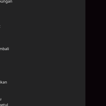
ubungan
t
mbali
ikan
u
betul