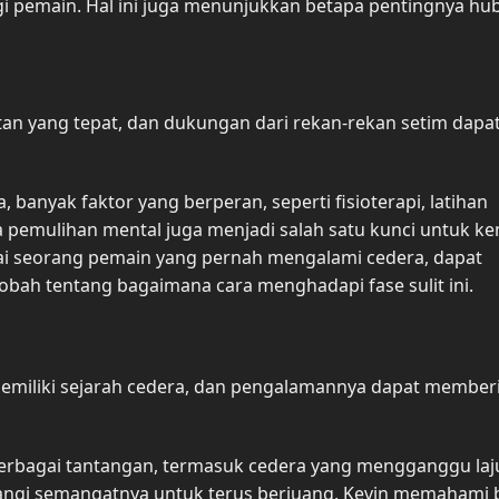
agi pemain. Hal ini juga menunjukkan betapa pentingnya h
n yang tepat, dan dukungan dari rekan-rekan setim dapa
banyak faktor yang berperan, seperti fisioterapi, latihan
a pemulihan mental juga menjadi salah satu kunci untuk ke
agai seorang pemain yang pernah mengalami cedera, dapat
ah tentang bagaimana cara menghadapi fase sulit ini.
memiliki sejarah cedera, dan pengalamannya dapat member
 berbagai tantangan, termasuk cedera yang mengganggu laj
angi semangatnya untuk terus berjuang. Kevin memahami 