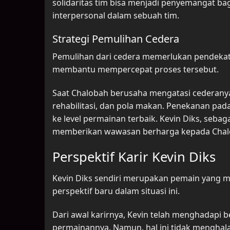
solidaritas tim bisa menjadi penyemangat b
interpersonal dalam sebuah tim.
Strategi Pemulihan Cedera
Pemulihan dari cedera memerlukan pendekata
membantu mempercepat proses tersebut.
Saat Chalobah berusaha mengatasi cederanya, 
rehabilitasi, dan pola makan. Penekanan pad
ke level permainan terbaik. Kevin Diks, seb
memberikan wawasan berharga kepada Chalob
Perspektif Karir Kevin Diks
Kevin Diks sendiri merupakan pemain yang 
perspektif baru dalam situasi ini.
Dari awal karirnya, Kevin telah menghadapi
permainannya. Namun, hal ini tidak menghal