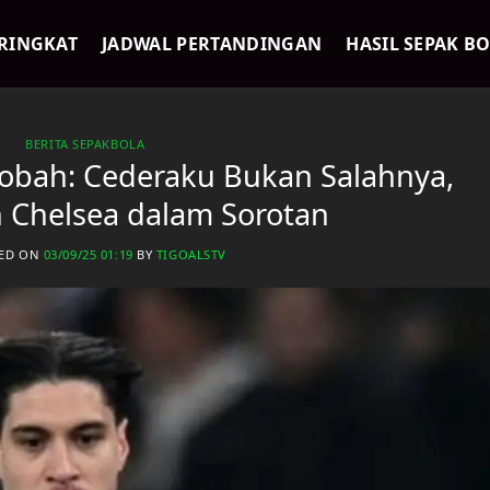
RINGKAT
JADWAL PERTANDINGAN
HASIL SEPAK B
BERITA SEPAKBOLA
lobah: Cederaku Bukan Salahnya,
 Chelsea dalam Sorotan
HED ON
03/09/25 01:19
BY
TIGOALSTV