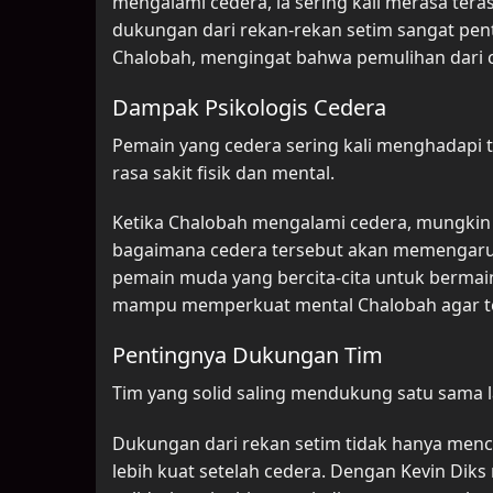
mengalami cedera, ia sering kali merasa tera
dukungan dari rekan-rekan setim sangat pen
Chalobah, mengingat bahwa pemulihan dari 
Dampak Psikologis Cedera
Pemain yang cedera sering kali menghadapi 
rasa sakit fisik dan mental.
Ketika Chalobah mengalami cedera, mungkin
bagaimana cedera tersebut akan memengaruhi
pemain muda yang bercita-cita untuk bermain
mampu memperkuat mental Chalobah agar te
Pentingnya Dukungan Tim
Tim yang solid saling mendukung satu sama l
Dukungan dari rekan setim tidak hanya menc
lebih kuat setelah cedera. Dengan Kevin Dik