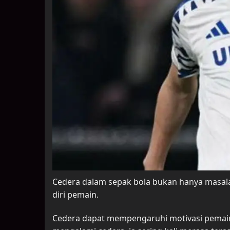
Cedera dalam sepak bola bukan hanya masala
diri pemain.
Cedera dapat mempengaruhi motivasi pemain 