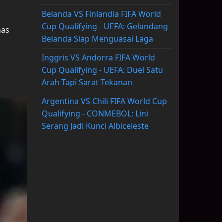
Belanda VS Finlandia FIFA World
Cup Qualifying - UEFA: Gelandang
has
Belanda Siap Menguasai Laga
Inggris VS Andorra FIFA World
Cup Qualifying - UEFA: Duel Satu
Arah Tapi Sarat Tekanan
Argentina VS Chili FIFA World Cup
Qualifying - CONMEBOL: Lini
Serang Jadi Kunci Albiceleste