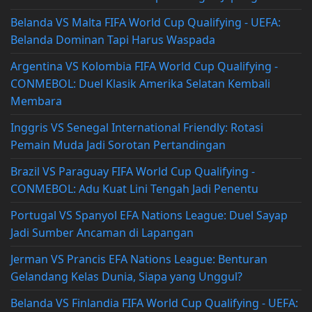
Belanda VS Malta FIFA World Cup Qualifying - UEFA:
Belanda Dominan Tapi Harus Waspada
Argentina VS Kolombia FIFA World Cup Qualifying -
CONMEBOL: Duel Klasik Amerika Selatan Kembali
Membara
Inggris VS Senegal International Friendly: Rotasi
Pemain Muda Jadi Sorotan Pertandingan
Brazil VS Paraguay FIFA World Cup Qualifying -
CONMEBOL: Adu Kuat Lini Tengah Jadi Penentu
Portugal VS Spanyol EFA Nations League: Duel Sayap
Jadi Sumber Ancaman di Lapangan
Jerman VS Prancis EFA Nations League: Benturan
Gelandang Kelas Dunia, Siapa yang Unggul?
Belanda VS Finlandia FIFA World Cup Qualifying - UEFA: