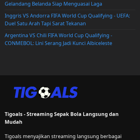
Gelandang Belanda Siap Menguasai Laga
Inggris VS Andorra FIFA World Cup Qualifying - UEFA:
Duel Satu Arah Tapi Sarat Tekanan
Argentina VS Chili FIFA World Cup Qualifying -
CONMEBOL: Lini Serang Jadi Kunci Albiceleste
Tigoals - Streaming Sepak Bola Langsung dan
Mudah
Tigoals menyajikan streaming langsung berbagai