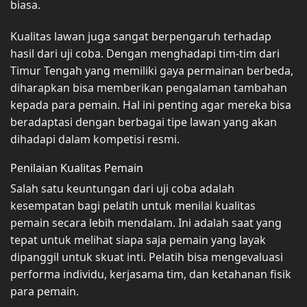
biasa.
Kualitas lawan juga sangat berpengaruh terhadap
hasil dari uji coba. Dengan menghadapi tim-tim dari
Timur Tengah yang memiliki gaya permainan berbeda,
diharapkan bisa memberikan pengalaman tambahan
kepada para pemain. Hal ini penting agar mereka bisa
beradaptasi dengan berbagai tipe lawan yang akan
dihadapi dalam kompetisi resmi.
Penilaian Kualitas Pemain
Salah satu keuntungan dari uji coba adalah
kesempatan bagi pelatih untuk menilai kualitas
pemain secara lebih mendalam. Ini adalah saat yang
tepat untuk melihat siapa saja pemain yang layak
dipanggil untuk skuat inti. Pelatih bisa mengevaluasi
performa individu, kerjasama tim, dan ketahanan fisik
para pemain.