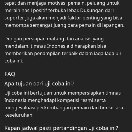
tepat dan menjaga motivasi pemain, peluang untuk
meraih hasil positif terbuka lebar. Dukungan dari
suporter juga akan menjadi faktor penting yang bisa
memompa semangat juang para pemain di lapangan.
Dengan persiapan matang dan analisis yang
mendalam, timnas Indonesia diharapkan bisa
memberikan penampilan terbaik dalam laga-laga uji
coba ini.
FAQ
Apa tujuan dari uji coba ini?
Uji coba ini bertujuan untuk mempersiapkan timnas
Indonesia menghadapi kompetisi resmi serta
mengevaluasi perkembangan pemain dan tim secara
keseluruhan.
Kapan jadwal pasti pertandingan uji coba ini?