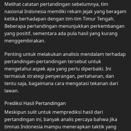
Melihat catatan pertandingan sebelumnya, tim
nasional Indonesia memiliki rekam jejak yang beragam
ketika berhadapan dengan tim-tim Timur Tengah.
Beberapa pertandingan menunjukkan perkembangan
yang positif, sementara ada pula hasil yang kurang
menggembirakan.
Penting untuk melakukan analisis mendalam terhadap
pertandingan-pertandingan tersebut untuk
mengetahui aspek apa yang perlu diperbaiki. Ini
termasuk strategi penyerangan, pertahanan, dan
tentu saja, bagaimana cara mengatasi tekanan dari
lawan.
Prediksi Hasil Pertandingan
Meskipun sulit untuk memprediksi hasil dari
pertandingan ini, banyak analis percaya bahwa jika
timnas Indonesia mampu menerapkan taktik yang