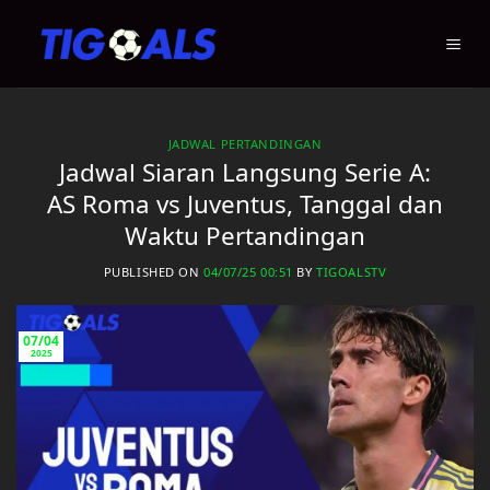
Skip
to
content
JADWAL PERTANDINGAN
Jadwal Siaran Langsung Serie A:
AS Roma vs Juventus, Tanggal dan
Waktu Pertandingan
PUBLISHED ON
04/07/25 00:51
BY
TIGOALSTV
07/04
2025