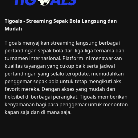
Tigoals - Streaming Sepak Bola Langsung dan
Mudah
Tigoals menyajikan streaming langsung berbagai
pertandingan sepak bola dari liga-liga ternama dan
turnamen internasional. Platform ini menawarkan
kualitas tayangan yang cukup baik serta jadwal
pertandingan yang selalu terupdate, memudahkan
penggemar sepak bola untuk tetap mengikuti aksi
favorit mereka. Dengan akses yang mudah dan
fleksibel di berbagai perangkat, Tigoals memberikan
kenyamanan bagi para penggemar untuk menonton
kapan saja dan di mana saja.