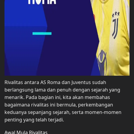
Rivalitas antara AS Roma dan Juventus sudah
berlangsung lama dan penuh dengan sejarah yang
menarik. Pada bagian ini, kita akan membahas
bagaimana rivalitas ini bermula, perkembangan
keduanya sepanjang sejarah, serta momen-momen
penting yang telah terjadi.
Awal Mula Rivalitas