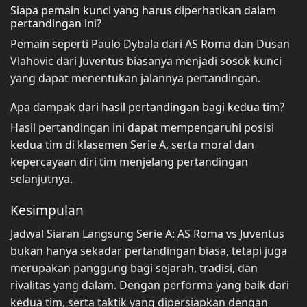
Siapa pemain kunci yang harus diperhatikan dalam
pertandingan ini?
Pemain seperti Paulo Dybala dari AS Roma dan Dusan
Vlahovic dari Juventus biasanya menjadi sosok kunci
yang dapat menentukan jalannya pertandingan.
Apa dampak dari hasil pertandingan bagi kedua tim?
Hasil pertandingan ini dapat mempengaruhi posisi
kedua tim di klasemen Serie A, serta moral dan
kepercayaan diri tim menjelang pertandingan
selanjutnya.
Kesimpulan
Jadwal Siaran Langsung Serie A: AS Roma vs Juventus
bukan hanya sekadar pertandingan biasa, tetapi juga
merupakan panggung bagi sejarah, tradisi, dan
rivalitas yang dalam. Dengan performa yang baik dari
kedua tim, serta taktik yang dipersiapkan dengan