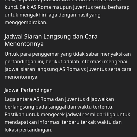
kunci. Baik AS Roma maupun Juventus tentu berharap
untuk mengakhiri laga dengan hasil yang
menggembirakan.
Jadwal Siaran Langsung dan Cara
Menontonnya
Untuk para penggemar yang tidak sabar menyaksikan
pertandingan ini, berikut adalah informasi mengenai
jadwal siaran langsung AS Roma vs Juventus serta cara
menontonnya.
Jadwal Pertandingan
Laga antara AS Roma dan Juventus dijadwalkan
berlangsung pada tanggal dan waktu tertentu.
Pastikan untuk mengecek jadwal resmi dari liga untuk
mendapatkan informasi terbaru terkait waktu dan
lokasi pertandingan.