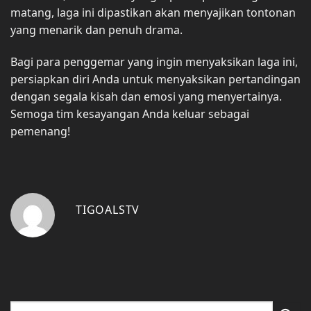
matang, laga ini dipastikan akan menyajikan tontonan
yang menarik dan penuh drama.
Bagi para penggemar yang ingin menyaksikan laga ini,
persiapkan diri Anda untuk menyaksikan pertandingan
dengan segala kisah dan emosi yang menyertainya.
Semoga tim kesayangan Anda keluar sebagai
pemenang!
TIGOALSTV