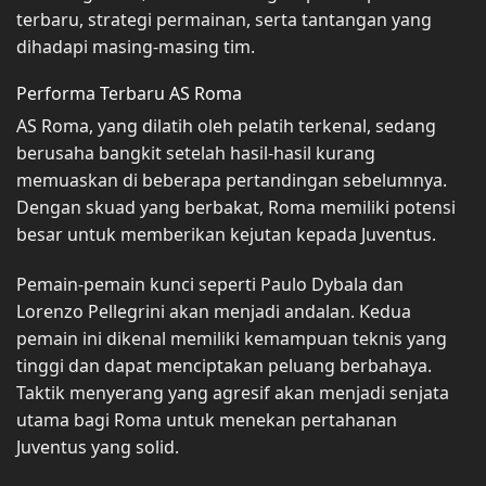
terbaru, strategi permainan, serta tantangan yang
dihadapi masing-masing tim.
Performa Terbaru AS Roma
AS Roma, yang dilatih oleh pelatih terkenal, sedang
berusaha bangkit setelah hasil-hasil kurang
memuaskan di beberapa pertandingan sebelumnya.
Dengan skuad yang berbakat, Roma memiliki potensi
besar untuk memberikan kejutan kepada Juventus.
Pemain-pemain kunci seperti Paulo Dybala dan
Lorenzo Pellegrini akan menjadi andalan. Kedua
pemain ini dikenal memiliki kemampuan teknis yang
tinggi dan dapat menciptakan peluang berbahaya.
Taktik menyerang yang agresif akan menjadi senjata
utama bagi Roma untuk menekan pertahanan
Juventus yang solid.