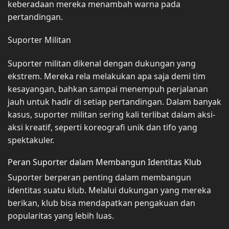
keberadaan mereka menambah warna pada
pertandingan.
Suporter Militan
Suporter militan dikenal dengan dukungan yang
ekstrem. Mereka rela melakukan apa saja demi tim
kesayangan, bahkan sampai menempuh perjalanan
jauh untuk hadir di setiap pertandingan. Dalam banyak
kasus, suporter militan sering kali terlibat dalam aksi-
aksi kreatif, seperti koreografi unik dan tifo yang
spektakuler.
Peran Suporter dalam Membangun Identitas Klub
Suporter berperan penting dalam membangun
identitas suatu klub. Melalui dukungan yang mereka
berikan, klub bisa mendapatkan pengakuan dan
popularitas yang lebih luas.