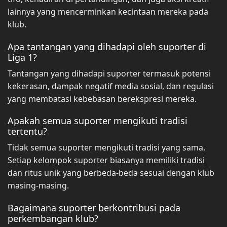
lainnya yang mencerminkan kecintaan mereka pada
klub.
Apa tantangan yang dihadapi oleh suporter di
Liga 1?
Tantangan yang dihadapi suporter termasuk potensi
kekerasan, dampak negatif media sosial, dan regulasi
yang membatasi kebebasan berekspresi mereka.
Apakah semua suporter mengikuti tradisi
tertentu?
Tidak semua suporter mengikuti tradisi yang sama.
Setiap kelompok suporter biasanya memiliki tradisi
dan ritus unik yang berbeda-beda sesuai dengan klub
masing-masing.
Bagaimana suporter berkontribusi pada
perkembangan klub?