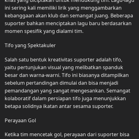
khas yang diciptakan untuk mendukung tim. Lagu-lagu
ini sering kali memiliki lirik yang menggambarkan
kebanggaan akan klub dan semangat juang. Beberapa
suporter bahkan menciptakan lagu baru berdasarkan
momen spesifik yang dialami tim.
Tifo yang Spektakuler
Salah satu bentuk kreativitas suporter adalah tifo,
yaitu pertunjukan visual yang melibatkan spanduk
besar dan warna-warni. Tifo ini biasanya ditampilkan
sebelum pertandingan dimulai dan bisa menjadi
pemandangan yang sangat mengesankan. Semangat
kolaboratif dalam persiapan tifo juga menunjukkan
betapa solidnya ikatan antar sesama suporter.
Perayaan Gol
Ketika tim mencetak gol, perayaan dari suporter bisa