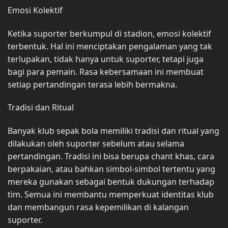
Emosi Kolektif
Ketika suporter berkumpul di stadion, emosi kolektif
terbentuk. Hal ini menciptakan pengalaman yang tak
terlupakan, tidak hanya untuk suporter, tetapi juga
bagi para pemain. Rasa kebersamaan ini membuat
setiap pertandingan terasa lebih bermakna.
Tradisi dan Ritual
Banyak klub sepak bola memiliki tradisi dan ritual yang
dilakukan oleh suporter sebelum atau selama
pertandingan. Tradisi ini bisa berupa chant khas, cara
berpakaian, atau bahkan simbol-simbol tertentu yang
mereka gunakan sebagai bentuk dukungan terhadap
tim. Semua ini membantu memperkuat identitas klub
dan membangun rasa kepemilikan di kalangan
suporter.