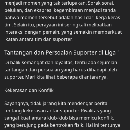
menjadi momen yang tak terlupakan. Sorak sorai,
pelukan, dan ekspresi kegembiraan menjadi tanda
bahwa momen tersebut adalah hasil dari kerja keras
tim. Selain itu, perayaan ini seringkali melibatkan
interaksi dengan pemain, yang semakin memperkuat
ikatan antara tim dan suporter.
Tantangan dan Persoalan Suporter di Liga 1
Di balik semangat dan loyalitas, tentu ada sejumlah
tantangan dan persoalan yang harus dihadapi oleh
suporter. Mari kita lihat beberapa di antaranya.
Kekerasan dan Konflik
Sayangnya, tidak jarang kita mendengar berita
tentang kekerasan antar suporter. Rivalitas yang
sangat kuat antara klub-klub bisa memicu konflik,
yang berujung pada bentrokan fisik. Hal ini tentunya