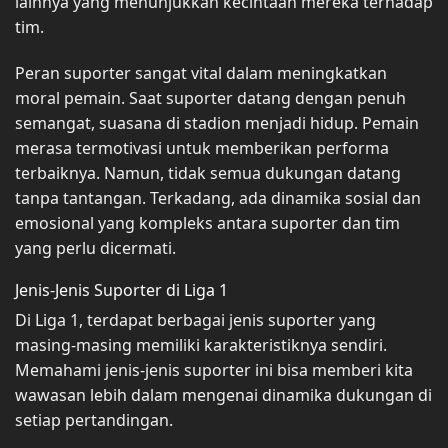
lainnya yang menunjukkan kecintaan mereka terhadap
tim.
Peran suporter sangat vital dalam meningkatkan
moral pemain. Saat suporter datang dengan penuh
semangat, suasana di stadion menjadi hidup. Pemain
merasa termotivasi untuk memberikan performa
terbaiknya. Namun, tidak semua dukungan datang
tanpa tantangan. Terkadang, ada dinamika sosial dan
emosional yang kompleks antara suporter dan tim
yang perlu dicermati.
Jenis-Jenis Suporter di Liga 1
Di Liga 1, terdapat berbagai jenis suporter yang
masing-masing memiliki karakteristiknya sendiri.
Memahami jenis-jenis suporter ini bisa memberi kita
wawasan lebih dalam mengenai dinamika dukungan di
setiap pertandingan.