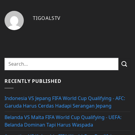
TIGOALSTV
RECENTLY PUBLISHED
Indonesia VS Jepang FIFA World Cup Qualifying - AFC:
Garuda Harus Cerdas Hadapi Serangan Jepang
Belanda VS Malta FIFA World Cup Qualifying - UEFA:
Belanda Dominan Tapi Harus Waspada