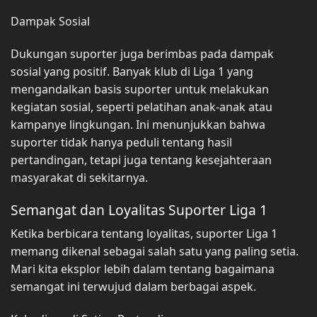
Dampak Sosial
Dukungan suporter juga berimbas pada dampak
sosial yang positif. Banyak klub di Liga 1 yang
mengandalkan basis suporter untuk melakukan
kegiatan sosial, seperti pelatihan anak-anak atau
kampanye lingkungan. Ini menunjukkan bahwa
suporter tidak hanya peduli tentang hasil
pertandingan, tetapi juga tentang kesejahteraan
masyarakat di sekitarnya.
Semangat dan Loyalitas Suporter Liga 1
Ketika berbicara tentang loyalitas, suporter Liga 1
memang dikenal sebagai salah satu yang paling setia.
Mari kita eksplor lebih dalam tentang bagaimana
semangat ini terwujud dalam berbagai aspek.