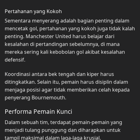
Pertahanan yang Kokoh
Sementara menyerang adalah bagian penting dalam
mencetak gol, pertahanan yang kokoh juga tidak kalah
penting. Manchester United harus belajar dari
kesalahan di pertandingan sebelumnya, di mana
mereka sering kali kebobolan gol akibat kesalahan
defensif.
Koordinasi antara bek tengah dan kiper harus
ditingkatkan. Selain itu, pemain harus disiplin dalam
menjaga posisi agar tidak memberikan celah kepada
penyerang Bournemouth.
Performa Pemain Kunci
Dalam sebuah tim, terdapat pemain-pemain yang
menjadi tulang punggung dan diharapkan untuk
tampil maksimal dalam laga-laga krusial.