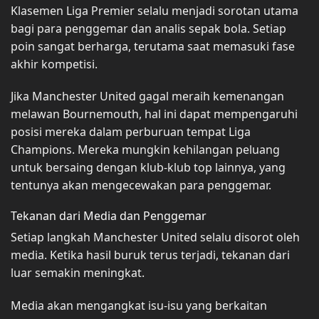
Klasemen Liga Premier selalu menjadi sorotan utama
bagi para penggemar dan analis sepak bola. Setiap
poin sangat berharga, terutama saat memasuki fase
akhir kompetisi.
Jika Manchester United gagal meraih kemenangan
melawan Bournemouth, hal ini dapat mempengaruhi
posisi mereka dalam perburuan tempat Liga
Champions. Mereka mungkin kehilangan peluang
untuk bersaing dengan klub-klub top lainnya, yang
tentunya akan mengecewakan para penggemar.
Tekanan dari Media dan Penggemar
Setiap langkah Manchester United selalu disorot oleh
media. Ketika hasil buruk terus terjadi, tekanan dari
luar semakin meningkat.
Media akan mengangkat isu-isu yang berkaitan