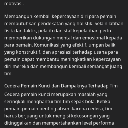
motivasi.
Membangun kembali kepercayaan diri para pemain
membutuhkan pendekatan yang holistik. Selain latihan
fisik dan taktik, pelatih dan staf kepelatihan perlu
memberikan dukungan mental dan emosional kepada
para pemain. Komunikasi yang efektif, umpan balik
yang konstruktif, dan apresiasi terhadap usaha para
pemain dapat membantu meningkatkan kepercayaan
diri mereka dan membangun kembali semangat juang
tim.
Cedera Pemain Kunci dan Dampaknya Terhadap Tim
Cedera pemain kunci merupakan masalah yang
seringkali menghantui tim-tim sepak bola. Ketika
pemain-pemain penting absen karena cedera, tim
harus berjuang untuk mengisi kekosongan yang
ditinggalkan dan mempertahankan level performa