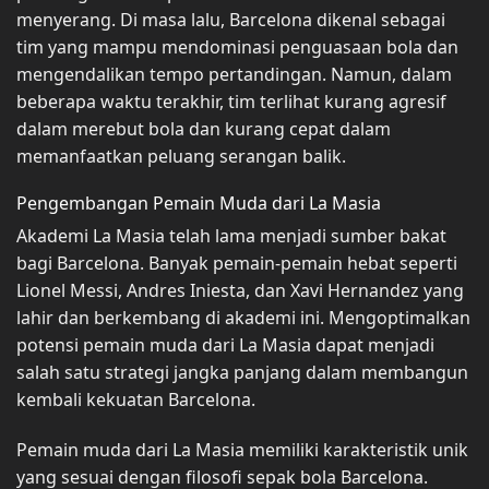
menyerang. Di masa lalu, Barcelona dikenal sebagai
tim yang mampu mendominasi penguasaan bola dan
mengendalikan tempo pertandingan. Namun, dalam
beberapa waktu terakhir, tim terlihat kurang agresif
dalam merebut bola dan kurang cepat dalam
memanfaatkan peluang serangan balik.
Pengembangan Pemain Muda dari La Masia
Akademi La Masia telah lama menjadi sumber bakat
bagi Barcelona. Banyak pemain-pemain hebat seperti
Lionel Messi, Andres Iniesta, dan Xavi Hernandez yang
lahir dan berkembang di akademi ini. Mengoptimalkan
potensi pemain muda dari La Masia dapat menjadi
salah satu strategi jangka panjang dalam membangun
kembali kekuatan Barcelona.
Pemain muda dari La Masia memiliki karakteristik unik
yang sesuai dengan filosofi sepak bola Barcelona.