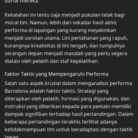
buruk mereka.
Kekalahan ini tentu saja menjadi pukulan telak bagi
moral tim. Namun, lebih dari sekadar hasil akhir,
performa di lapangan yang kurang meyakinkan
menjadi sorotan utama. Lini pertahanan yang rapuh,
kurangnya kreativitas di lini tengah, dan tumpulnya
serangan depan menjadi masalah yang perlu segera
diatasi oleh pelatih dan staf kepelatihan.
Faktor Taktis yang Mempengaruhi Performa
Salah satu aspek krusial dalam menganalisis performa
Barcelona adalah faktor taktis. Strategi yang
diterapkan oleh pelatih, formasi yang digunakan, dan
instruksi yang diberikan kepada para pemain memiliki
dampak signifikan terhadap hasil pertandingan. Dalam
beberapa pertandingan terakhir, terlihat adanya
ketidakmampuan tim untuk beradaptasi dengan taktik
lawan.