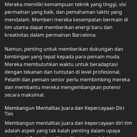
Mereka memiliki kemampuan teknik yang tinggi, visi
permainan yang baik, dan pemahaman taktis yang
mendalam. Memberi mereka kesempatan bermain di
tim utama dapat memberikan energi baru dan
kreativitas dalam permainan Barcelona.
Namun, penting untuk memberikan dukungan dan
bimbingan yang tepat kepada para pemain muda.
Mereka membutuhkan waktu untuk beradaptasi
dengan tekanan dan tuntutan di level profesional.
Pelatih dan pemain senior perlu membimbing mereka
dan membantu mereka mengembangkan potensi
secara maksimal.
Membangun Mentalitas Juara dan Kepercayaan Diri
Tim
Membangun mentalitas juara dan kepercayaan diri tim
adalah aspek yang tak kalah penting dalam upaya