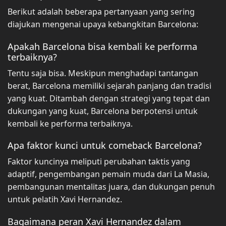
Berikut adalah beberapa pertanyaan yang sering
diajukan mengenai upaya kebangkitan Barcelona:
Apakah Barcelona bisa kembali ke performa
terbaiknya?
Tentu saja bisa. Meskipun menghadapi tantangan
berat, Barcelona memiliki sejarah panjang dan tradisi
yang kuat. Ditambah dengan strategi yang tepat dan
dukungan yang kuat, Barcelona berpotensi untuk
kembali ke performa terbaiknya.
Apa faktor kunci untuk comeback Barcelona?
Faktor kuncinya meliputi perubahan taktis yang
adaptif, pengembangan pemain muda dari La Masia,
pembangunan mentalitas juara, dan dukungan penuh
untuk pelatih Xavi Hernandez.
Bagaimana peran Xavi Hernandez dalam