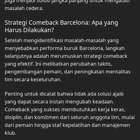
juga menjadi solusi jangka panjang untuk mengatasi
masalah cedera.
Strategi Comeback Barcelona: Apa yang
Harus Dilakukan?
Setelah mengidentifikasi masalah-masalah yang
menyebabkan performa buruk Barcelona, langkah
selanjutnya adalah merumuskan strategi comeback
yang efektif. Ini melibatkan perubahan taktis,
pengembangan pemain, dan peningkatan mentalitas
tim secara keseluruhan.
Penting untuk dicatat bahwa tidak ada solusi ajaib
yang dapat secara instan mengubah keadaan.
Comeback yang sukses membutuhkan kerja keras,
disiplin, dan komitmen dari seluruh anggota tim, mulai
dari pemain hingga staf kepelatihan dan manajemen
klub.